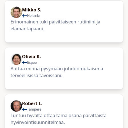
Mikko S.
Helsinki
Erinomainen tuki päivittäiseen rutiiniini ja
elämäntapaani.
Olivia K.
Espoo
Auttaa minua pysymään johdonmukaisena
terveellisissä tavoissani.
Robert L.
Tampere
Tuntuu hyvältä ottaa tämä osana päivittäistä
hyvinvointisuunnitelmaa.