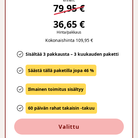
ennen:
79,95 €
36,65 €
Hinta/pakkaus
Kokonaishinta 109,95 €
Sisältää 3 pakkausta – 3 kuukauden paketti
Säästä tällä paketilla jopa 46 %
Ilmainen toimitus sisältyy
60 päivän rahat takaisin -takuu
Valittu