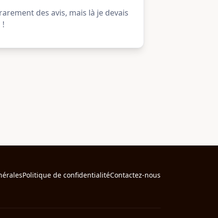
 rarement des avis, mais là je devais
 !
nérales
Politique de confidentialité
Contactez-nous