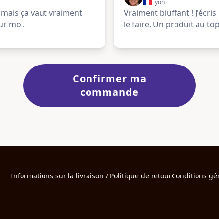
Lyon
 mais ça vaut vraiment
Vraiment bluffant ! J'écris
ur moi.
le faire. Un produit au top
Confirmer ma
commande
Informations sur la livraison / Politique de retour
Conditions gé