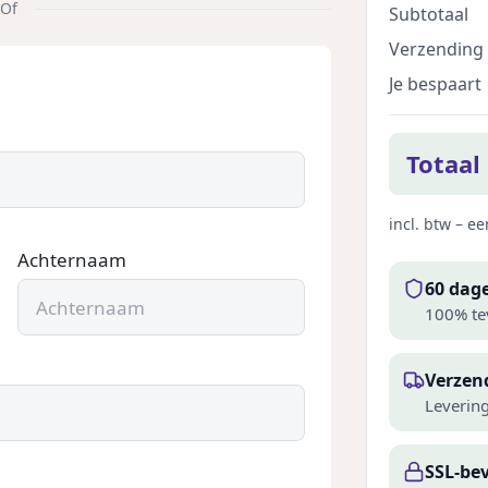
Of
Subtotaal
Verzending
Je bespaart
Totaal
incl. btw – 
Achternaam
60 dage
100% te
Verzen
Leverin
SSL-bev