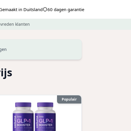
Gemaakt in Duitsland
60 dagen garantie
evreden klanten
ngen
ijs
Populair