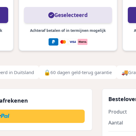
Geselecteerd
jk
Achteraf betalen of in termijnen mogelijk
A
🔒
🚚
erd in Duitsland
60 dagen geld-terug garantie
Gra
Bestelove
 afrekenen
Product
Aantal