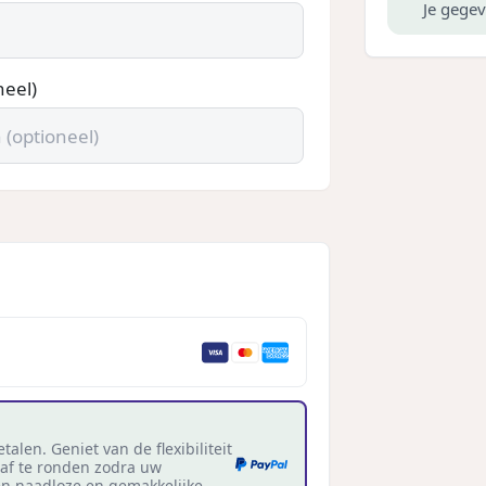
Je gegev
neel)
talen. Geniet van de flexibiliteit
 af te ronden zodra uw
en naadloze en gemakkelijke