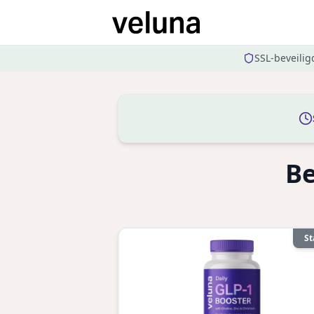
SSL-beveilig
Be
St