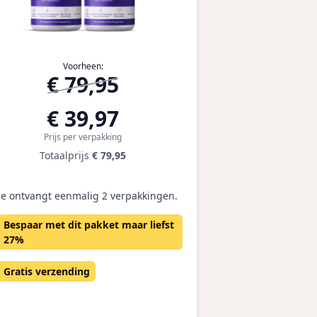
Voorheen:
€ 79,95
€ 39,97
Prijs per verpakking
Totaalprijs
€ 79,95
Je ontvangt eenmalig 2 verpakkingen.
Bespaar met dit pakket maar liefst
27%
Gratis verzending