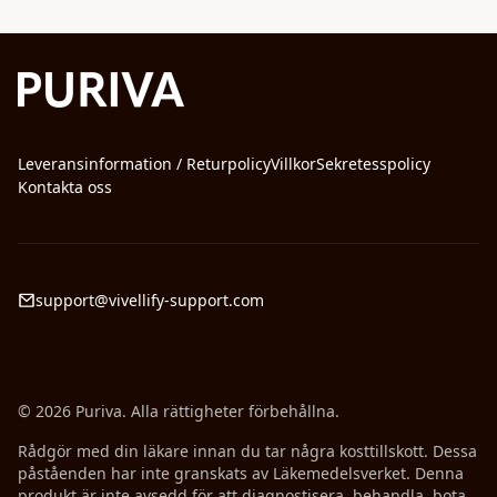
Leveransinformation / Returpolicy
Villkor
Sekretesspolicy
Kontakta oss
support@vivellify-support.com
© 2026 Puriva. Alla rättigheter förbehållna.
Rådgör med din läkare innan du tar några kosttillskott. Dessa
påståenden har inte granskats av Läkemedelsverket. Denna
produkt är inte avsedd för att diagnostisera, behandla, bota,